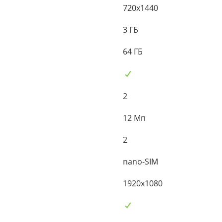
720x1440
3 ГБ
64 ГБ
2
12 Мп
2
nano-SIM
1920x1080