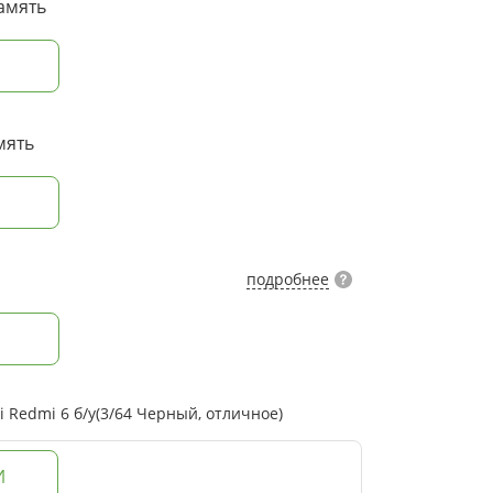
амять
мять
подробнее
 Redmi 6 б/у(3/64 Черный, отличное)
И