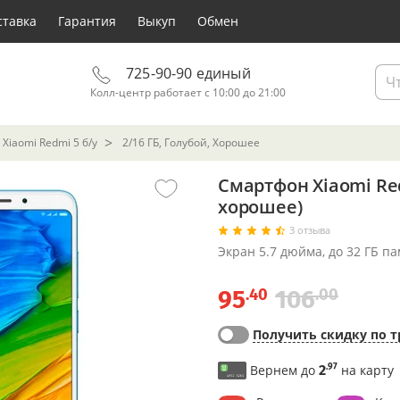
ставка
Гарантия
Выкуп
Обмен
725-90-90 единый
Колл-центр работает с 10:00 до 21:00
Xiaomi Redmi 5 б/у
2/16 ГБ, Голубой, Хорошее
Смартфон Xiaomi Red
хорошее)
3 отзыва
Экран 5.7 дюйма, до 32 ГБ п
.40
.00
95
106
Получить скидку по т
.97
Вернем до
2
на карту