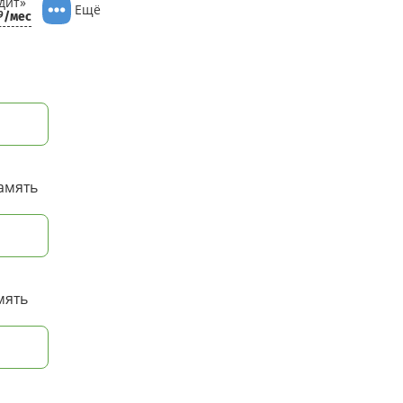
дит»
Ещё
/мес
9
амять
мять