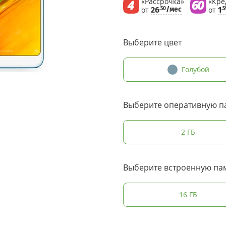
«Рассрочка»
«Кре
от
26
/мес
от
1
.50
.5
Выберите цвет
Голубой
Выберите оперативную п
2 ГБ
Выберите встроенную па
16 ГБ