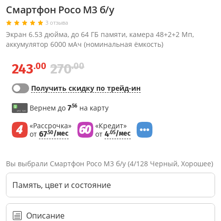
Смартфон Poco M3 б/у
3 отзыва
Экран 6.53 дюйма, до 64 ГБ памяти, камера 48+2+2 Мп,
аккумулятор 6000 мАч (номинальная ёмкость)
.00
.00
243
270
Получить скидку по трейд-ин
.56
Вернем до
7
на карту
«Рассрочка»
«Кредит»
от
67
/мес
от
4
/мес
.50
.05
Вы выбрали Смартфон Poco M3 б/у (4/128 Черный, Хорошее)
Память, цвет и состояние
Описание
Через соцсети (рекомендуется)
Выберите оператора для звонка
Если у Вас появились замечания по работе сотрудников компании, пожалуйста, обратитесь напрямую к руководству, воспользовавшись данной формой обратной связи.