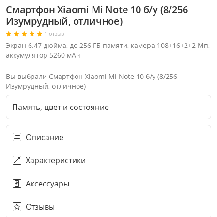
Смартфон Xiaomi Mi Note 10 б/у (8/256
Изумрудный, отличное)
1 отзыв
Экран 6.47 дюйма, до 256 ГБ памяти, камера 108+16+2+2 Мп,
аккумулятор 5260 мАч
Вы выбрали Смартфон Xiaomi Mi Note 10 б/у (8/256
Изумрудный, отличное)
Память, цвет и состояние
Описание
Характеристики
Через соцсети (рекомендуется)
Выберите оператора для звонка
Если у Вас появились замечания по работе сотрудников компании, пожалуйста, обратитесь напрямую к руководству, воспользовавшись данной формой обратной связи.
Аксессуары
Имя
Номер телефона (не обязательно)
Колл-цент работает с 10:00 до 21:00
С помощью аккаунта
Создать аккаунт
E-mail
Или закажите обратный звонок
Узнай первым!
E-mail
Имя
Пароль
Сообщение
Подписаться
Телефон
Секретные скидки в Telegram-канале
или
ПЕРЕЗВОНИТЕ МНЕ
Подписаться
Забыли пароль?
ОТПРАВИТЬ
Нажимая на кнопку “Подписаться”
вы соглашаетесь с условиями публичной оферты.
Отзывы