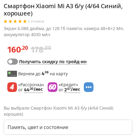
Смартфон Xiaomi Mi A3 б/у (4/64 Синий,
хорошее)
5 отзывов
Экран 6.088 дюйма, до 128 Гб памяти, камера 48+8+2 Мп,
аккумулятор 4030 мАч
.20
.00
160
178
Получить скидку по трейд-ин
.98
Вернем до
4
на карту
«Рассрочка»
«Кредит»
от
44
/мес
от
2
/мес
.50
.67
Вы выбрали Смартфон Xiaomi Mi A3 б/у (4/64 Синий,
хорошее)
Память, цвет и состояние