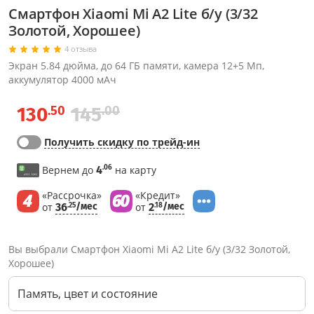
Смартфон Xiaomi Mi A2 Lite б/у (3/32
Золотой, Хорошее)
4 отзыва
Экран 5.84 дюйма, до 64 ГБ памяти, камера 12+5 Мп,
аккумулятор 4000 мАч
.50
.00
130
145
Получить скидку по трейд-ин
.06
Вернем до
4
на карту
«Рассрочка»
«Кредит»
от
36
/мес
от
2
/мес
.25
.18
Вы выбрали Смартфон Xiaomi Mi A2 Lite б/у (3/32 Золотой,
Хорошее)
Память, цвет и состояние
Через соцсети (рекомендуется)
Выберите оператора для звонка
Если у Вас появились замечания по работе сотрудников компании, пожалуйста, обратитесь напрямую к руководству, воспользовавшись данной формой обратной связи.
Имя