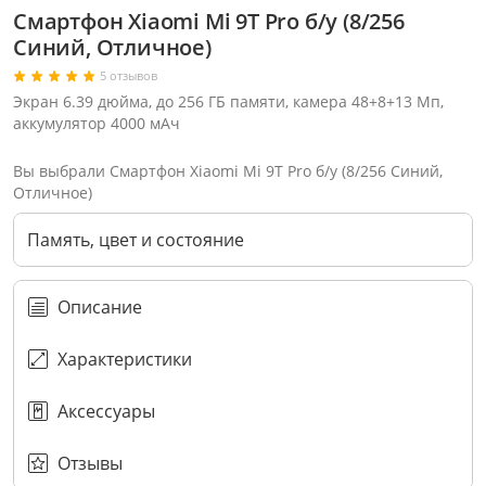
Смартфон Xiaomi Mi 9T Pro б/у (8/256
Синий, Отличное)
5 отзывов
Экран 6.39 дюйма, до 256 ГБ памяти, камера 48+8+13 Мп,
аккумулятор 4000 мАч
Вы выбрали Смартфон Xiaomi Mi 9T Pro б/у (8/256 Синий,
Отличное)
Память, цвет и состояние
Описание
Характеристики
Через соцсети (рекомендуется)
Выберите оператора для звонка
Если у Вас появились замечания по работе сотрудников компании, пожалуйста, обратитесь напрямую к руководству, воспользовавшись данной формой обратной связи.
Аксессуары
Имя
Номер телефона (не обязательно)
Колл-цент работает с 10:00 до 21:00
С помощью аккаунта
Создать аккаунт
E-mail
Или закажите обратный звонок
Узнай первым!
E-mail
Имя
Пароль
Сообщение
Подписаться
Телефон
Секретные скидки в Telegram-канале
или
ПЕРЕЗВОНИТЕ МНЕ
Подписаться
Забыли пароль?
ОТПРАВИТЬ
Нажимая на кнопку “Подписаться”
вы соглашаетесь с условиями публичной оферты.
Отзывы