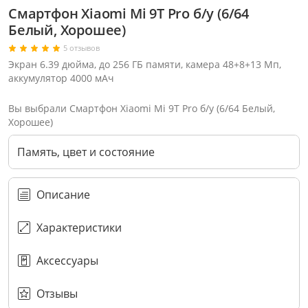
Смартфон Xiaomi Mi 9T Pro б/у (6/64
Белый, Хорошее)
5 отзывов
Экран 6.39 дюйма, до 256 ГБ памяти, камера 48+8+13 Мп,
аккумулятор 4000 мАч
Вы выбрали Смартфон Xiaomi Mi 9T Pro б/у (6/64 Белый,
Хорошее)
Память, цвет и состояние
Описание
Характеристики
Через соцсети (рекомендуется)
Выберите оператора для звонка
Если у Вас появились замечания по работе сотрудников компании, пожалуйста, обратитесь напрямую к руководству, воспользовавшись данной формой обратной связи.
Аксессуары
Имя
Номер телефона (не обязательно)
Колл-цент работает с 10:00 до 21:00
С помощью аккаунта
Создать аккаунт
E-mail
Или закажите обратный звонок
Узнай первым!
E-mail
Имя
Пароль
Сообщение
Подписаться
Телефон
Секретные скидки в Telegram-канале
или
ПЕРЕЗВОНИТЕ МНЕ
Подписаться
Забыли пароль?
ОТПРАВИТЬ
Нажимая на кнопку “Подписаться”
вы соглашаетесь с условиями публичной оферты.
Отзывы