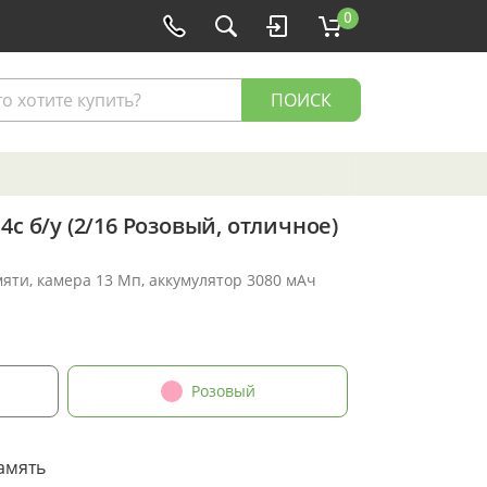
0
ПОИСК
4c б/у (2/16 Розовый, отличное)
мяти, камера 13 Мп, аккумулятор 3080 мАч
Розовый
амять