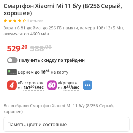
Смартфон Xiaomi Mi 11 б/у (8/256 Серый,
хорошее)
5 отзывов
Экран 6.81 дюйма, до 256 ГБ памяти, камера 108+13+5 Мп,
аккумулятор 4600 мАч
.20
.00
529
588
Получить скидку по трейд-ин
.46
Вернем до
16
на карту
«Рассрочка»
«Кредит»
от
147
/мес
от
8
/мес
.00
.82
Вы выбрали Смартфон Xiaomi Mi 11 б/у (8/256 Серый,
хорошее)
Память, цвет и состояние
Через соцсети (рекомендуется)
Выберите оператора для звонка
Если у Вас появились замечания по работе сотрудников компании, пожалуйста, обратитесь напрямую к руководству, воспользовавшись данной формой обратной связи.
Имя