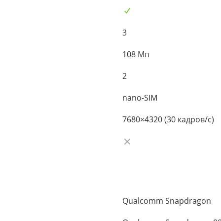
3
108 Мп
2
nano-SIM
7680×4320 (30 кадров/с)
Qualcomm Snapdragon