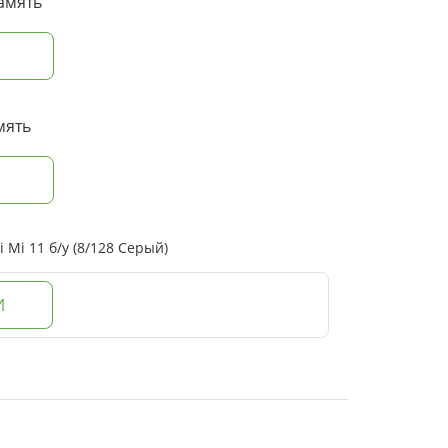
амять
мять
Mi 11 б/у (8/128 Серый)
И