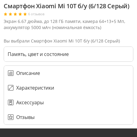
Смартфон Xiaomi Mi 10T б/у (6/128 Серый)
6 отзывов
Экран 6.67 дюйма, до 128 ГБ памяти, камера 64+13+5 Мп,
аккумулятор 5000 мАч (номинальная ёмкость)
Вы выбрали Смартфон Xiaomi Mi 10T б/у (6/128 Серый)
Память, цвет и состояние
Описание
Характеристики
Аксессуары
Через соцсети (рекомендуется)
Выберите оператора для звонка
Если у Вас появились замечания по работе сотрудников компании, пожалуйста, обратитесь напрямую к руководству, воспользовавшись данной формой обратной связи.
Имя
Номер телефона (не обязательно)
Колл-цент работает с 10:00 до 21:00
С помощью аккаунта
Создать аккаунт
E-mail
Или закажите обратный звонок
Узнай первым!
E-mail
Имя
Пароль
Сообщение
Подписаться
Телефон
Секретные скидки в Telegram-канале
или
Отзывы
ПЕРЕЗВОНИТЕ МНЕ
Подписаться
Забыли пароль?
ОТПРАВИТЬ
Нажимая на кнопку “Подписаться”
вы соглашаетесь с условиями публичной оферты.