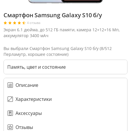
Смартфон Samsung Galaxy S10 б/у
4 отзыва
Экран 6.1 дюйма, до 512 ГБ памяти, камера 12+12+16 Мп,
аккумулятор 3400 мАч
Вы выбрали Смартфон Samsung Galaxy S10 б/у (8/512
Перламутр, хорошее состояние)
Память, цвет и состояние
Описание
Характеристики
Выберите оператора для звонка
Если у Вас появились замечания по работе сотрудников компании, пожалуйста, обратитесь напрямую к руководству, воспользовавшись данной формой обратной связи.
Имя
Аксессуары
Номер телефона (не обязательно)
Колл-цент работает с 10:00 до 21:00
Или закажите обратный звонок
Узнай первым!
E-mail
Имя
Сообщение
Подписаться
Телефон
Секретные скидки в Telegram-канале
или
ПЕРЕЗВОНИТЕ МНЕ
Подписаться
ОТПРАВИТЬ
Нажимая на кнопку “Подписаться”
вы соглашаетесь с условиями публичной оферты.
Отзывы