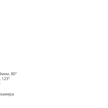
.8мкм, 80°
, 123°
м
 камера