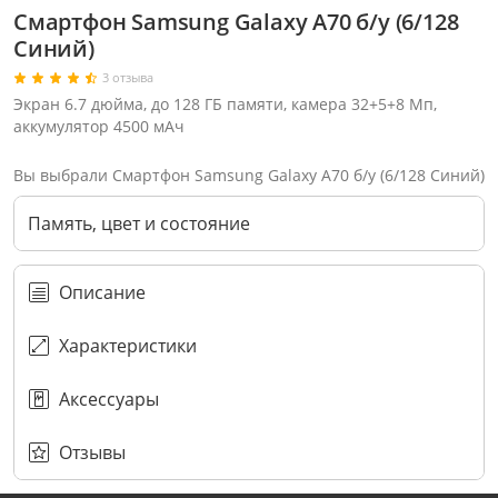
Смартфон Samsung Galaxy A70 б/у (6/128
Синий)
3 отзыва
Экран 6.7 дюйма, до 128 ГБ памяти, камера 32+5+8 Мп,
аккумулятор 4500 мАч
Вы выбрали Смартфон Samsung Galaxy A70 б/у (6/128 Синий)
Память, цвет и состояние
Описание
Характеристики
Аксессуары
Через соцсети (рекомендуется)
Выберите оператора для звонка
Если у Вас появились замечания по работе сотрудников компании, пожалуйста, обратитесь напрямую к руководству, воспользовавшись данной формой обратной связи.
Имя
Номер телефона (не обязательно)
Колл-цент работает с 10:00 до 21:00
С помощью аккаунта
Создать аккаунт
E-mail
Или закажите обратный звонок
Узнай первым!
E-mail
Имя
Пароль
Сообщение
Подписаться
Телефон
Секретные скидки в Telegram-канале
или
ПЕРЕЗВОНИТЕ МНЕ
Подписаться
Забыли пароль?
ОТПРАВИТЬ
Нажимая на кнопку “Подписаться”
вы соглашаетесь с условиями публичной оферты.
Отзывы