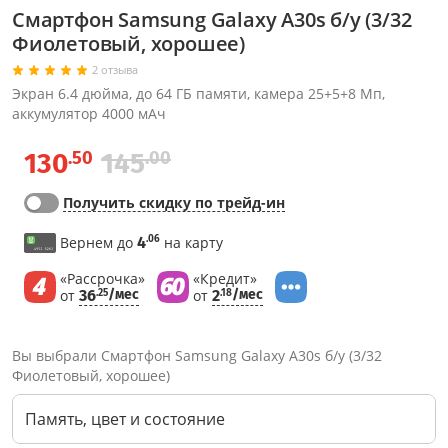
Смартфон Samsung Galaxy A30s б/у (3/32
Фиолетовый, хорошее)
2 отзыва
Экран 6.4 дюйма, до 64 ГБ памяти, камера 25+5+8 Мп,
аккумулятор 4000 мАч
.50
.00
130
145
Получить скидку по трейд-ин
.06
Вернем до
4
на карту
«Рассрочка»
«Кредит»
от
36
/мес
от
2
/мес
.25
.18
Вы выбрали Смартфон Samsung Galaxy A30s б/у (3/32
Фиолетовый, хорошее)
Память, цвет и состояние
Через соцсети (рекомендуется)
Выберите оператора для звонка
Если у Вас появились замечания по работе сотрудников компании, пожалуйста, обратитесь напрямую к руководству, воспользовавшись данной формой обратной связи.
Имя