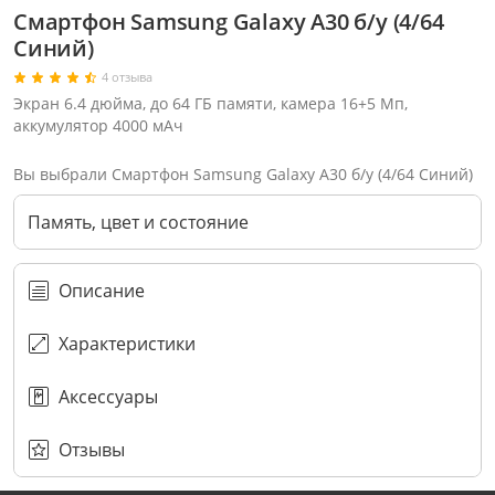
Смартфон Samsung Galaxy A30 б/у (4/64
Синий)
4 отзыва
Экран 6.4 дюйма, до 64 ГБ памяти, камера 16+5 Мп,
аккумулятор 4000 мАч
Вы выбрали Смартфон Samsung Galaxy A30 б/у (4/64 Синий)
Память, цвет и состояние
Описание
Характеристики
Аксессуары
Через соцсети (рекомендуется)
Выберите оператора для звонка
Если у Вас появились замечания по работе сотрудников компании, пожалуйста, обратитесь напрямую к руководству, воспользовавшись данной формой обратной связи.
Имя
Номер телефона (не обязательно)
Колл-цент работает с 10:00 до 21:00
С помощью аккаунта
Создать аккаунт
E-mail
Или закажите обратный звонок
Узнай первым!
E-mail
Имя
Пароль
Сообщение
Подписаться
Телефон
Секретные скидки в Telegram-канале
или
ПЕРЕЗВОНИТЕ МНЕ
Подписаться
Забыли пароль?
ОТПРАВИТЬ
Нажимая на кнопку “Подписаться”
вы соглашаетесь с условиями публичной оферты.
Отзывы