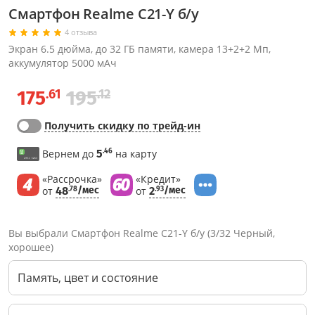
Смартфон Realme C21-Y б/у
4 отзыва
Экран 6.5 дюйма, до 32 ГБ памяти, камера 13+2+2 Мп,
аккумулятор 5000 мАч
.61
.12
175
195
Получить скидку по трейд-ин
.46
Вернем до
5
на карту
«Рассрочка»
«Кредит»
от
48
/мес
от
2
/мес
.78
.93
Вы выбрали Смартфон Realme C21-Y б/у (3/32 Черный,
хорошее)
Память, цвет и состояние
Через соцсети (рекомендуется)
Выберите оператора для звонка
Если у Вас появились замечания по работе сотрудников компании, пожалуйста, обратитесь напрямую к руководству, воспользовавшись данной формой обратной связи.
Имя
Номер телефона (не обязательно)
Колл-цент работает с 10:00 до 21:00
С помощью аккаунта
Создать аккаунт
E-mail
Или закажите обратный звонок
Узнай первым!
E-mail
Имя
Пароль
Сообщение
Подписаться
Телефон
Секретные скидки в Telegram-канале
или
ПЕРЕЗВОНИТЕ МНЕ
Подписаться
Забыли пароль?
ОТПРАВИТЬ
Нажимая на кнопку “Подписаться”
вы соглашаетесь с условиями публичной оферты.