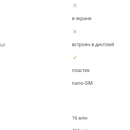
в экране
ьца
встроен в дисплей
пластик
nano-SIM
16 млн