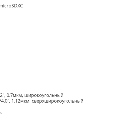
 microSDXC
.52", 0.7мкм, широкоугольный
 1/4.0", 1.12мкм, сверхширокоугольный
ны