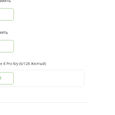
амять
мять
8 Pro б/у (6/128 Желтый)
И