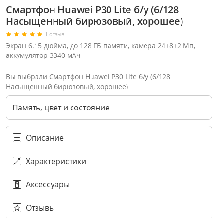
Смартфон Huawei P30 Lite б/у (6/128
Насыщенный бирюзовый, хорошее)
1 отзыв
Экран 6.15 дюйма, до 128 ГБ памяти, камера 24+8+2 Мп,
аккумулятор 3340 мАч
Вы выбрали Смартфон Huawei P30 Lite б/у (6/128
Насыщенный бирюзовый, хорошее)
Память, цвет и состояние
Описание
Характеристики
Через соцсети (рекомендуется)
Выберите оператора для звонка
Если у Вас появились замечания по работе сотрудников компании, пожалуйста, обратитесь напрямую к руководству, воспользовавшись данной формой обратной связи.
Аксессуары
Имя
Номер телефона (не обязательно)
Колл-цент работает с 10:00 до 21:00
С помощью аккаунта
Создать аккаунт
E-mail
Или закажите обратный звонок
Узнай первым!
E-mail
Имя
Пароль
Сообщение
Подписаться
Телефон
Секретные скидки в Telegram-канале
или
ПЕРЕЗВОНИТЕ МНЕ
Подписаться
Забыли пароль?
ОТПРАВИТЬ
Нажимая на кнопку “Подписаться”
вы соглашаетесь с условиями публичной оферты.
Отзывы