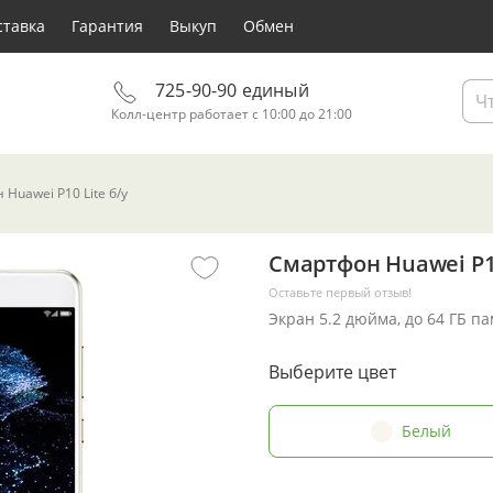
ставка
Гарантия
Выкуп
Обмен
725-90-90 единый
Колл-центр работает с 10:00 до 21:00
Huawei P10 Lite б/у
Смартфон Huawei P10
Оставьте первый отзыв!
Экран 5.2 дюйма, до 64 ГБ п
Выберите цвет
Белый