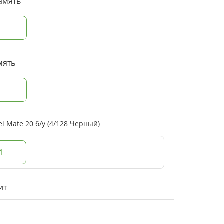
амять
мять
 Mate 20 б/у (4/128 Черный)
И
ит