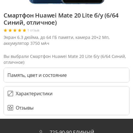
Смартфон Huawei Mate 20 Lite б/у (6/64
Синий, отличное)
1 отзыв
Экран 6.3 дюйма, до 64 ГБ памяти, камера 20+2 Мп,
аккумулятор 3750 мАч
Вы выбрали Смартфон Huawei Mate 20 Lite б/у (6/64 Синий,
отличное)
Память, цвет и состояние
Характеристики
Выберите оператора для звонка
Если у Вас появились замечания по работе сотрудников компании, пожалуйста, обратитесь напрямую к руководству, воспользовавшись данной формой обратной связи.
Имя
Номер телефона (не обязательно)
Колл-цент работает с 10:00 до 21:00
Или закажите обратный звонок
Узнай первым!
E-mail
Имя
Отзывы
Сообщение
Подписаться
Телефон
Секретные скидки в Telegram-канале
или
ПЕРЕЗВОНИТЕ МНЕ
Подписаться
ОТПРАВИТЬ
Нажимая на кнопку “Подписаться”
вы соглашаетесь с условиями публичной оферты.
725-90-90 ЕДИНЫЙ