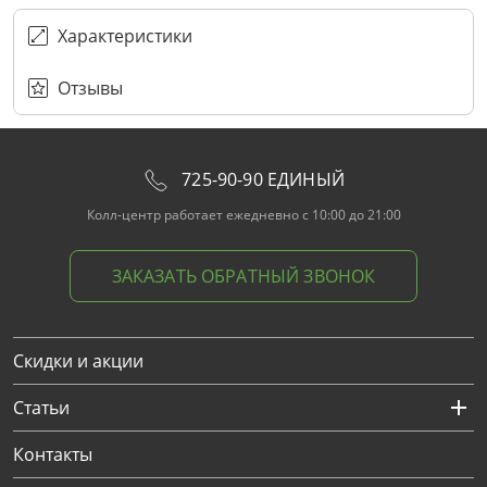
ПЕРЕЗВОНИТЕ МНЕ
Подписаться
Забыли пароль?
ОТПРАВИТЬ
Нажимая на кнопку “Подписаться”
вы соглашаетесь с условиями публичной оферты.
Характеристики
Отзывы
725-90-90 ЕДИНЫЙ
Колл-центр работает ежедневно с 10:00 до 21:00
ЗАКАЗАТЬ ОБРАТНЫЙ ЗВОНОК
Скидки и акции
Статьи
Контакты