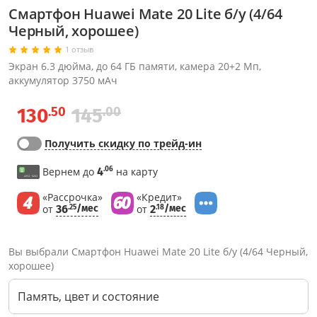
Смартфон Huawei Mate 20 Lite б/у (4/64
Черный, хорошее)
1 отзыв
Экран 6.3 дюйма, до 64 ГБ памяти, камера 20+2 Мп,
аккумулятор 3750 мАч
.50
.00
130
145
Получить скидку по трейд-ин
.06
Вернем до
4
на карту
«Рассрочка»
«Кредит»
от
36
/мес
от
2
/мес
.25
.18
Вы выбрали Смартфон Huawei Mate 20 Lite б/у (4/64 Черный,
хорошее)
Память, цвет и состояние
Через соцсети (рекомендуется)
Выберите оператора для звонка
Если у Вас появились замечания по работе сотрудников компании, пожалуйста, обратитесь напрямую к руководству, воспользовавшись данной формой обратной связи.
Имя
Номер телефона (не обязательно)
Колл-цент работает с 10:00 до 21:00
С помощью аккаунта
Создать аккаунт
E-mail
Или закажите обратный звонок
Узнай первым!
E-mail
Имя
Пароль
Сообщение
Подписаться
Телефон
Секретные скидки в Telegram-канале
или