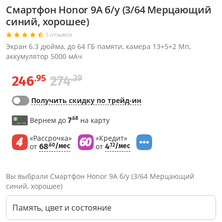
Смартфон Honor 9A б/у (3/64 Мерцающий
синий, хорошее)
5 отзывов
Экран 6.3 дюйма, до 64 ГБ памяти, камера 13+5+2 Мп,
аккумулятор 5000 мАч
.95
.39
246
274
Получить скидку по трейд-ин
.68
Вернем до
7
на карту
«Рассрочка»
«Кредит»
от
68
/мес
от
4
/мес
.60
.12
Вы выбрали Смартфон Honor 9A б/у (3/64 Мерцающий
синий, хорошее)
Память, цвет и состояние
Через соцсети (рекомендуется)
Выберите оператора для звонка
Если у Вас появились замечания по работе сотрудников компании, пожалуйста, обратитесь напрямую к руководству, воспользовавшись данной формой обратной связи.
Имя
Номер телефона (не обязательно)
Колл-цент работает с 10:00 до 21:00
С помощью аккаунта
Создать аккаунт
E-mail
Или закажите обратный звонок
Узнай первым!
E-mail
Имя
Пароль
Сообщение
Подписаться
Телефон
Секретные скидки в Telegram-канале
или