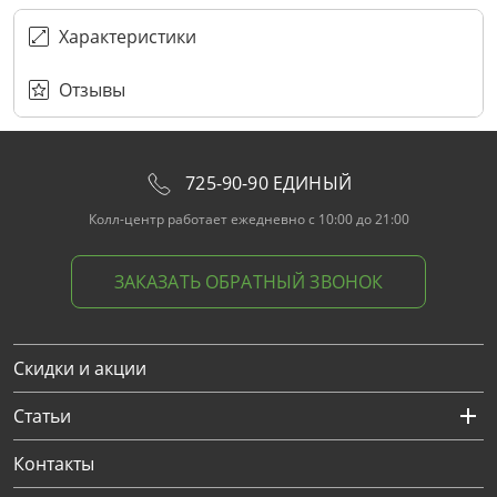
ПЕРЕЗВОНИТЕ МНЕ
Подписаться
Забыли пароль?
ОТПРАВИТЬ
Нажимая на кнопку “Подписаться”
вы соглашаетесь с условиями публичной оферты.
Характеристики
Отзывы
725-90-90 ЕДИНЫЙ
Колл-центр работает ежедневно с 10:00 до 21:00
ЗАКАЗАТЬ ОБРАТНЫЙ ЗВОНОК
Скидки и акции
Статьи
Контакты