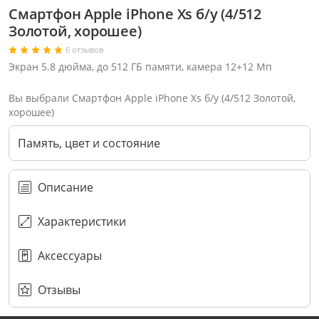
Смартфон Apple iPhone Xs б/у (4/512
Золотой, хорошее)
6 отзывов
Экран 5.8 дюйма, до 512 ГБ памяти, камера 12+12 Мп
Вы выбрали Смартфон Apple iPhone Xs б/у (4/512 Золотой,
хорошее)
Память, цвет и состояние
Описание
Характеристики
Аксессуары
Через соцсети (рекомендуется)
Выберите оператора для звонка
Если у Вас появились замечания по работе сотрудников компании, пожалуйста, обратитесь напрямую к руководству, воспользовавшись данной формой обратной связи.
Имя
Номер телефона (не обязательно)
Колл-цент работает с 10:00 до 21:00
С помощью аккаунта
Создать аккаунт
E-mail
Или закажите обратный звонок
Узнай первым!
E-mail
Имя
Пароль
Сообщение
Подписаться
Телефон
Секретные скидки в Telegram-канале
или
ПЕРЕЗВОНИТЕ МНЕ
Подписаться
Забыли пароль?
ОТПРАВИТЬ
Нажимая на кнопку “Подписаться”
вы соглашаетесь с условиями публичной оферты.
Отзывы