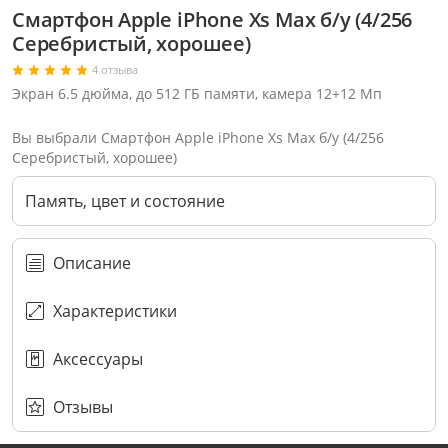
Смартфон Apple iPhone Xs Max б/у (4/256
Серебристый, хорошее)
4 отзыва
Экран 6.5 дюйма, до 512 ГБ памяти, камера 12+12 Мп
Вы выбрали Смартфон Apple iPhone Xs Max б/у (4/256
Серебристый, хорошее)
Память, цвет и состояние
Описание
Характеристики
Аксессуары
Через соцсети (рекомендуется)
Выберите оператора для звонка
Если у Вас появились замечания по работе сотрудников компании, пожалуйста, обратитесь напрямую к руководству, воспользовавшись данной формой обратной связи.
Имя
Номер телефона (не обязательно)
Колл-цент работает с 10:00 до 21:00
С помощью аккаунта
Создать аккаунт
E-mail
Или закажите обратный звонок
Узнай первым!
E-mail
Имя
Пароль
Сообщение
Подписаться
Телефон
Секретные скидки в Telegram-канале
или
ПЕРЕЗВОНИТЕ МНЕ
Подписаться
Забыли пароль?
ОТПРАВИТЬ
Нажимая на кнопку “Подписаться”
вы соглашаетесь с условиями публичной оферты.
Отзывы