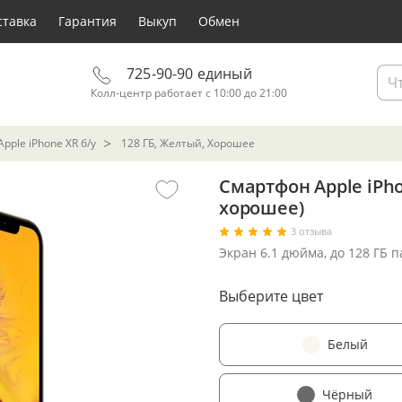
ставка
Гарантия
Выкуп
Обмен
725-90-90 единый
Колл-центр работает с 10:00 до 21:00
pple iPhone XR б/у
128 ГБ, Желтый, Хорошее
Смартфон Apple iPho
хорошее)
3 отзыва
Экран 6.1 дюйма, до 128 ГБ 
Выберите цвет
Белый
Чёрный