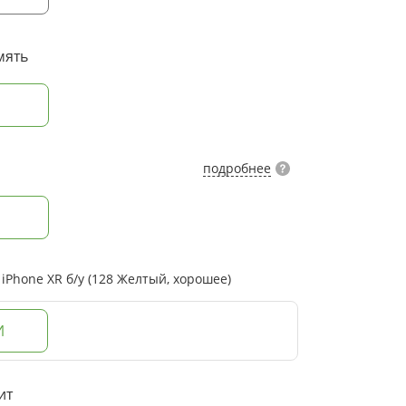
мять
подробнее
Phone XR б/у (128 Желтый, хорошее)
И
ит