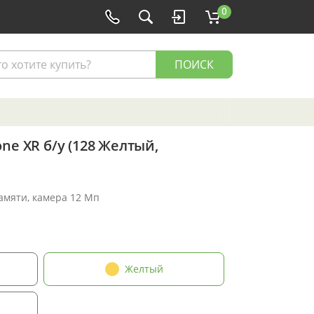
0
ПОИСК
ne XR б/у (128 Желтый,
памяти, камера 12 Мп
Желтый