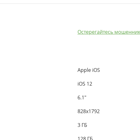
Остерегайтесь мошенник
Apple iOS
iOS 12
6.1"
828x1792
3 ГБ
128 ГБ