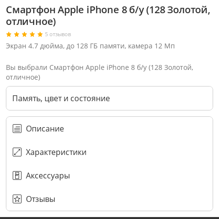
Смартфон Apple iPhone 8 б/у (128 Золотой,
отличное)
5 отзывов
Экран 4.7 дюйма, до 128 ГБ памяти, камера 12 Мп
Вы выбрали Смартфон Apple iPhone 8 б/у (128 Золотой,
отличное)
Память, цвет и состояние
Описание
Характеристики
Аксессуары
Через соцсети (рекомендуется)
Выберите оператора для звонка
Если у Вас появились замечания по работе сотрудников компании, пожалуйста, обратитесь напрямую к руководству, воспользовавшись данной формой обратной связи.
Имя
Номер телефона (не обязательно)
Колл-цент работает с 10:00 до 21:00
С помощью аккаунта
Создать аккаунт
E-mail
Или закажите обратный звонок
Узнай первым!
E-mail
Имя
Пароль
Сообщение
Подписаться
Телефон
Секретные скидки в Telegram-канале
или
ПЕРЕЗВОНИТЕ МНЕ
Подписаться
Забыли пароль?
ОТПРАВИТЬ
Нажимая на кнопку “Подписаться”
вы соглашаетесь с условиями публичной оферты.
Отзывы