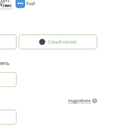
дит»
Ещё
/мес
18
Серый космос
мять
подробнее