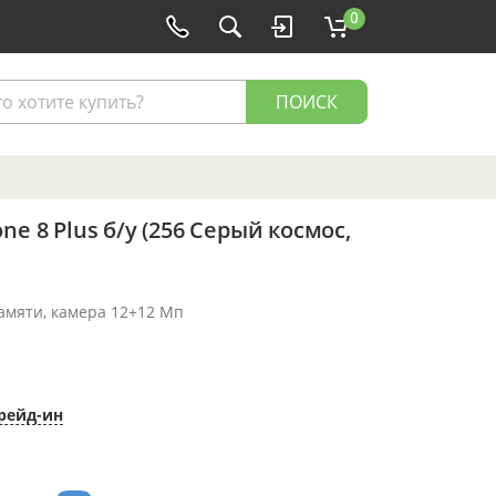
0
ПОИСК
ne 8 Plus б/у (256 Серый космос,
памяти, камера 12+12 Мп
рейд-ин