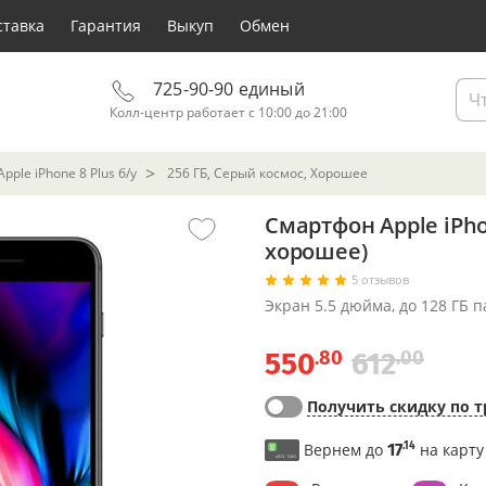
ставка
Гарантия
Выкуп
Обмен
725-90-90 единый
Колл-центр работает с 10:00 до 21:00
ple iPhone 8 Plus б/у
256 ГБ, Серый космос, Хорошее
Смартфон Apple iPho
хорошее)
5 отзывов
Экран 5.5 дюйма, до 128 ГБ 
.80
.00
550
612
Получить скидку по т
.14
Вернем до
17
на карту