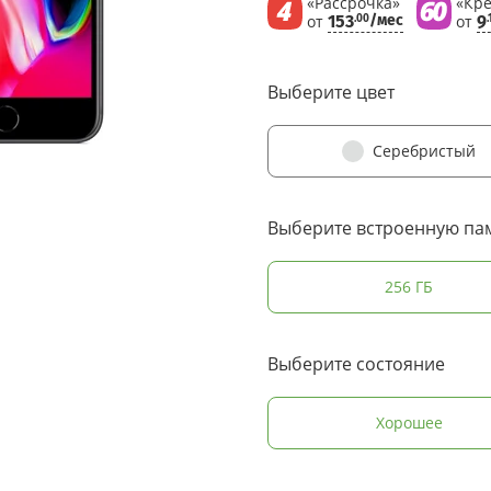
«Рассрочка»
«Кре
от
153
/мес
от
9
.00
.
Выберите цвет
Серебристый
Выберите встроенную па
256 ГБ
Выберите состояние
Хорошее