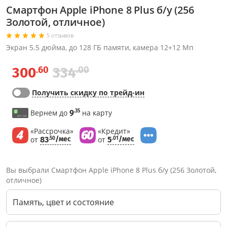
Смартфон Apple iPhone 8 Plus б/у (256
Золотой, отличное)
5 отзывов
Экран 5.5 дюйма, до 128 ГБ памяти, камера 12+12 Мп
.60
.00
300
334
Получить скидку по трейд-ин
.35
Вернем до
9
на карту
«Рассрочка»
«Кредит»
от
83
/мес
от
5
/мес
.50
.01
Вы выбрали Смартфон Apple iPhone 8 Plus б/у (256 Золотой,
отличное)
Память, цвет и состояние