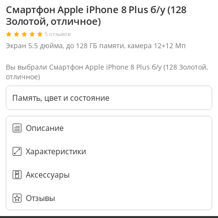
Смартфон Apple iPhone 8 Plus б/у (128
Золотой, отличное)
5 отзывов
Экран 5.5 дюйма, до 128 ГБ памяти, камера 12+12 Мп
Вы выбрали Смартфон Apple iPhone 8 Plus б/у (128 Золотой,
отличное)
Память, цвет и состояние
Описание
Характеристики
Аксессуары
Через соцсети (рекомендуется)
Выберите оператора для звонка
Если у Вас появились замечания по работе сотрудников компании, пожалуйста, обратитесь напрямую к руководству, воспользовавшись данной формой обратной связи.
Имя
Номер телефона (не обязательно)
Колл-цент работает с 10:00 до 21:00
С помощью аккаунта
Создать аккаунт
E-mail
Или закажите обратный звонок
Узнай первым!
E-mail
Имя
Пароль
Сообщение
Подписаться
Телефон
Секретные скидки в Telegram-канале
или
ПЕРЕЗВОНИТЕ МНЕ
Подписаться
Забыли пароль?
ОТПРАВИТЬ
Нажимая на кнопку “Подписаться”
вы соглашаетесь с условиями публичной оферты.
Отзывы