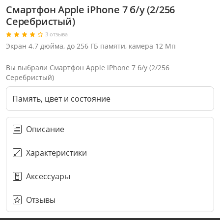
Смартфон Apple iPhone 7 б/у (2/256
Серебристый)
3 отзыва
Экран 4.7 дюйма, до 256 ГБ памяти, камера 12 Мп
Вы выбрали Смартфон Apple iPhone 7 б/у (2/256
Серебристый)
Память, цвет и состояние
Описание
Характеристики
Аксессуары
Через соцсети (рекомендуется)
Выберите оператора для звонка
Если у Вас появились замечания по работе сотрудников компании, пожалуйста, обратитесь напрямую к руководству, воспользовавшись данной формой обратной связи.
Имя
Номер телефона (не обязательно)
Колл-цент работает с 10:00 до 21:00
С помощью аккаунта
Создать аккаунт
E-mail
Или закажите обратный звонок
Узнай первым!
E-mail
Имя
Пароль
Сообщение
Подписаться
Телефон
Секретные скидки в Telegram-канале
или
ПЕРЕЗВОНИТЕ МНЕ
Подписаться
Забыли пароль?
ОТПРАВИТЬ
Нажимая на кнопку “Подписаться”
вы соглашаетесь с условиями публичной оферты.
Отзывы