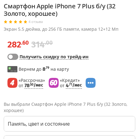
Смартфон Apple iPhone 7 Plus б/у (32
Золото, хорошее)
4 отзыва
Экран 5.5 дюйма, до 256 ГБ памяти, камера 12+12 Мп
.60
.00
282
314
Получить скидку по трейд-ин
.79
Вернем до
8
на карту
«Рассрочка»
«Кредит»
от
78
/мес
от
4
/мес
.50
.71
Вы выбрали Смартфон Apple iPhone 7 Plus б/у (32 Золото,
хорошее)
Память, цвет и состояние