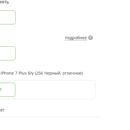
мять
подробнее
Phone 7 Plus б/у (256 Черный, отличное)
И
ит