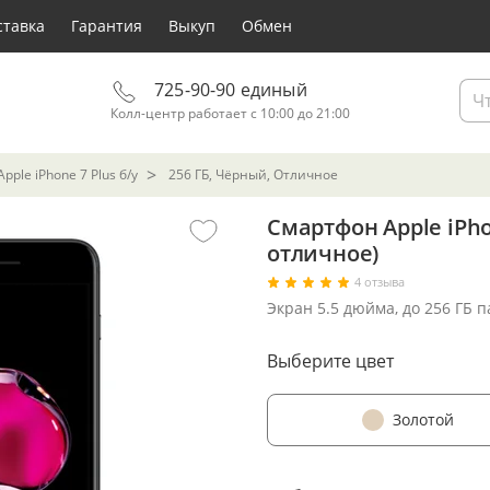
ставка
Гарантия
Выкуп
Обмен
725-90-90 единый
Колл-центр работает с 10:00 до 21:00
ple iPhone 7 Plus б/у
256 ГБ, Чёрный, Отличное
Смартфон Apple iPho
отличное)
4 отзыва
Экран 5.5 дюйма, до 256 ГБ 
Выберите цвет
Золотой