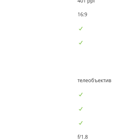
401 ppi
16:9
телеобъектив
f/1.8