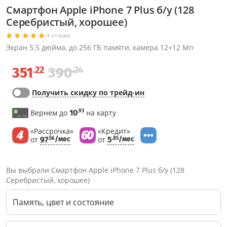
Смартфон Apple iPhone 7 Plus б/у (128
Серебристый, хорошее)
4 отзыва
Экран 5.5 дюйма, до 256 ГБ памяти, камера 12+12 Мп
.22
.24
351
390
Получить скидку по трейд-ин
.93
Вернем до
10
на карту
«Рассрочка»
«Кредит»
от
97
/мес
от
5
/мес
.56
.85
Вы выбрали Смартфон Apple iPhone 7 Plus б/у (128
Серебристый, хорошее)
Память, цвет и состояние