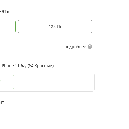
мять
128 ГБ
подробнее
Phone 11 б/у (64 Красный)
И
ит