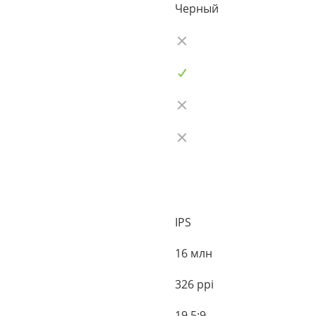
Черный
IPS
16 млн
326 ppi
19.5:9