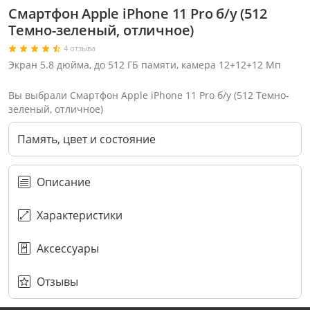
Смартфон Apple iPhone 11 Pro б/у (512
Темно-зеленый, отличное)
4 отзыва
Экран 5.8 дюйма, до 512 ГБ памяти, камера 12+12+12 Мп
Вы выбрали Смартфон Apple iPhone 11 Pro б/у (512 Темно-
зеленый, отличное)
Память, цвет и состояние
Описание
Характеристики
Аксессуары
Через соцсети (рекомендуется)
Выберите оператора для звонка
Если у Вас появились замечания по работе сотрудников компании, пожалуйста, обратитесь напрямую к руководству, воспользовавшись данной формой обратной связи.
Имя
Номер телефона (не обязательно)
Колл-цент работает с 10:00 до 21:00
С помощью аккаунта
Создать аккаунт
E-mail
Или закажите обратный звонок
Узнай первым!
E-mail
Имя
Пароль
Сообщение
Подписаться
Телефон
Секретные скидки в Telegram-канале
или
ПЕРЕЗВОНИТЕ МНЕ
Подписаться
Забыли пароль?
ОТПРАВИТЬ
Нажимая на кнопку “Подписаться”
вы соглашаетесь с условиями публичной оферты.
Отзывы