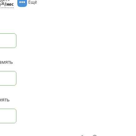
Ещё
1
/мес
.35
амять
мять