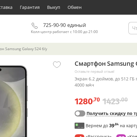
ставка
Гарантия
Выкуп
Обмен
725-90-90 единый
Колл-центр работает с 10:00 до 21:00
н Samsung Galaxy S24 б/у
Смартфон Samsung G
Оставьте первый отзыв!
Экран 6.2 дюймов, до 512 ГБ
4000 мАч
.70
.00
1280
1423
Получить скидку по т
.84
Вернем до
39
на карт
«Рассрочка»
«Кре