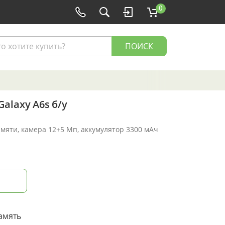
0
ПОИСК
alaxy A6s б/у
амяти, камера 12+5 Мп, аккумулятор 3300 мАч
амять