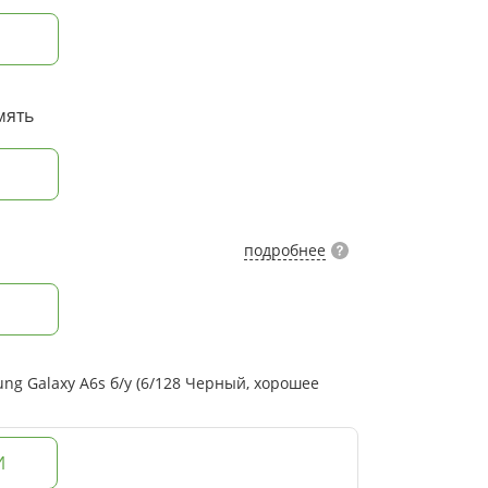
мять
подробнее
g Galaxy A6s б/у (6/128 Черный, хорошее
И