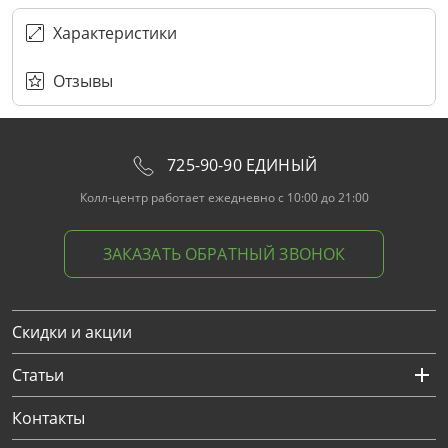
ПЕРЕЗВОНИТЕ МНЕ
Подписаться
Забыли пароль?
ОТПРАВИТЬ
Нажимая на кнопку “Подписаться”
вы соглашаетесь с условиями публичной оферты.
Характеристики
Отзывы
725-90-90 ЕДИНЫЙ
Колл-центр работает ежедневно с 10:00 до 21:00
ЗАКАЗАТЬ ОБРАТНЫЙ ЗВОНОК
Скидки и акции
Статьи
Контакты