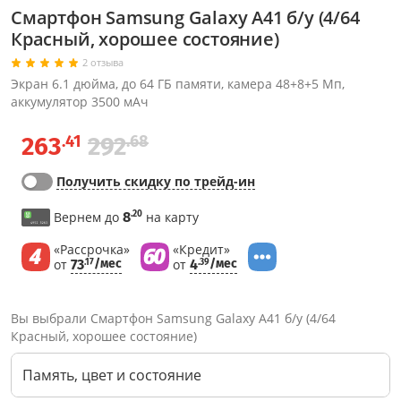
Смартфон Samsung Galaxy A41 б/у (4/64
Красный, хорошее состояние)
2 отзыва
Экран 6.1 дюйма, до 64 ГБ памяти, камера 48+8+5 Мп,
аккумулятор 3500 мАч
.41
.68
263
292
Получить скидку по трейд-ин
.20
Вернем до
8
на карту
«Рассрочка»
«Кредит»
от
73
/мес
от
4
/мес
.17
.39
Вы выбрали Смартфон Samsung Galaxy A41 б/у (4/64
Красный, хорошее состояние)
Память, цвет и состояние
Через соцсети (рекомендуется)
Выберите оператора для звонка
Если у Вас появились замечания по работе сотрудников компании, пожалуйста, обратитесь напрямую к руководству, воспользовавшись данной формой обратной связи.
Имя
Номер телефона (не обязательно)
Колл-цент работает с 10:00 до 21:00
С помощью аккаунта
Создать аккаунт
E-mail
Или закажите обратный звонок
Узнай первым!
E-mail
Имя
Пароль
Сообщение
Подписаться
Телефон
Секретные скидки в Telegram-канале
или