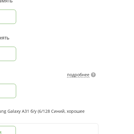
амять
мять
подробнее
g Galaxy A31 б/у (6/128 Синий, хорошее
И