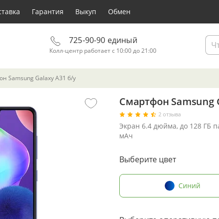
ставка
Гарантия
Выкуп
Обмен
725-90-90 единый
Колл-центр работает с 10:00 до 21:00
н Samsung Galaxy A31 б/у
Смартфон Samsung G
2 отзыва
Экран 6.4 дюйма, до 128 ГБ 
мАч
Выберите цвет
Синий