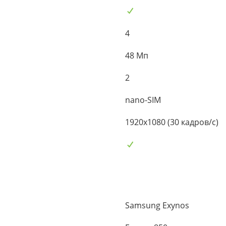
4
48 Мп
2
nano-SIM
1920x1080 (30 кадров/с)
Samsung Exynos