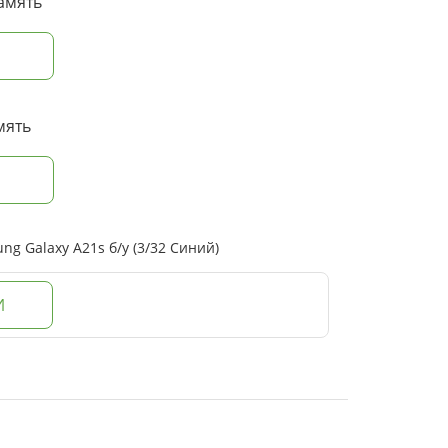
амять
мять
 Galaxy A21s б/у (3/32 Синий)
И