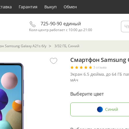
ставка
Гарантия
Выкуп
Обмен
725-90-90 единый
Колл-центр работает с 10:00 до 21:00
н Samsung Galaxy A21s б/у
3/32 ГБ, Синий
Смартфон Samsung Ga
3 отзыва
Экран 6.5 дюйма, до 64 ГБ п
мАч
Выберите цвет
Синий