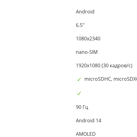
Android
6.5"
1080x2340
nano-SIM
1920x1080 (30 кадров/с)
microSDHC, microSDX
90 Гц
Android 14
AMOLED