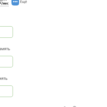
Ещё
/мес
16
амять
мять