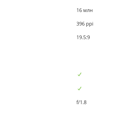
16 млн
396 ppi
19.5:9
f/1.8