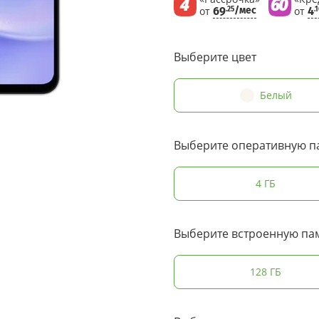
от
69
/мес
от
4
.25
.
Выберите цвет
Белый
Выберите оперативную п
4 ГБ
Выберите встроенную па
128 ГБ