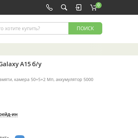
0
ПОИСК
alaxy A15 б/у
памяти, камера 50+5+2 Мп, аккумулятор 5000
рейд-ин
дит»