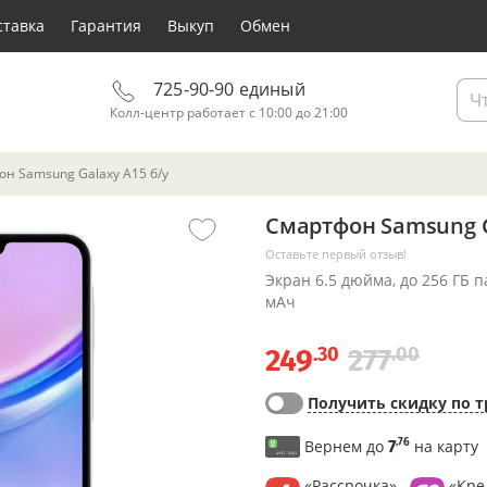
ставка
Гарантия
Выкуп
Обмен
725-90-90 единый
Колл-центр работает с 10:00 до 21:00
н Samsung Galaxy A15 б/у
Смартфон Samsung G
Оставьте первый отзыв!
Экран 6.5 дюйма, до 256 ГБ 
мАч
.30
.00
249
277
Получить скидку по т
.76
Вернем до
7
на карту
«Рассрочка»
«Кре