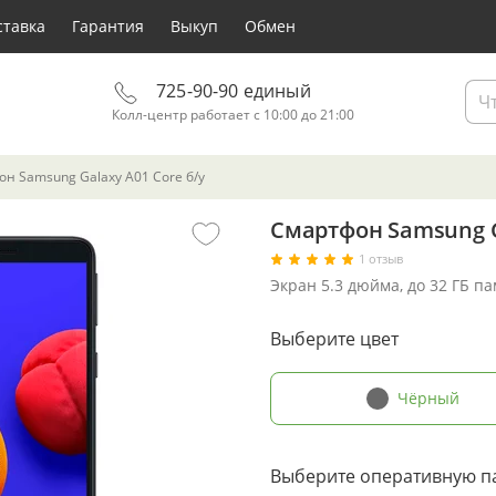
ставка
Гарантия
Выкуп
Обмен
725-90-90 единый
Колл-центр работает с 10:00 до 21:00
н Samsung Galaxy A01 Core б/у
Смартфон Samsung G
1 отзыв
Экран 5.3 дюйма, до 32 ГБ п
Выберите цвет
Чёрный
Выберите оперативную п