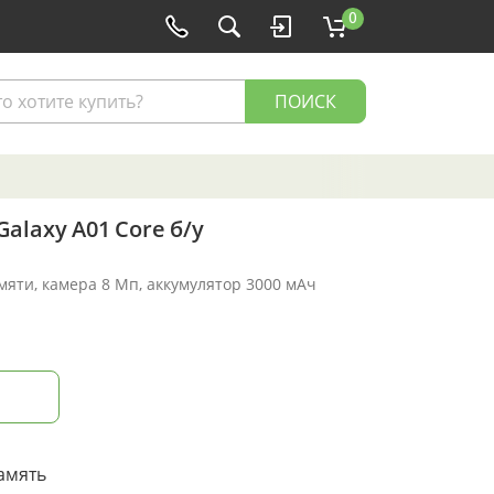
0
ПОИСК
alaxy A01 Core б/у
амяти, камера 8 Мп, аккумулятор 3000 мАч
амять