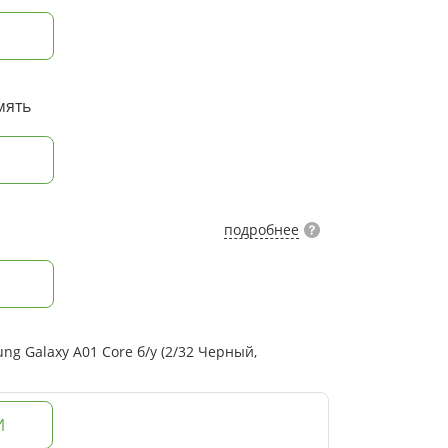
мять
подробнее
g Galaxy A01 Core б/у (2/32 Черный,
И