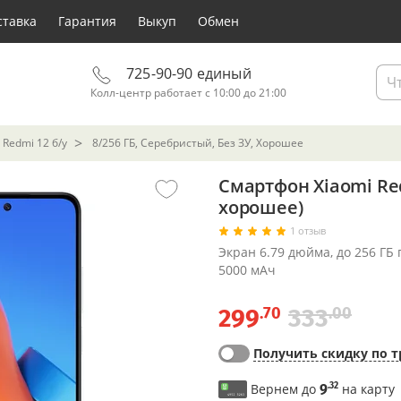
ставка
Гарантия
Выкуп
Обмен
725-90-90 единый
Колл-центр работает с 10:00 до 21:00
Redmi 12 б/у
8/256 ГБ, Серебристый, Без ЗУ, Хорошее
Смартфон Xiaomi Red
хорошее)
1 отзыв
Экран 6.79 дюйма, до 256 ГБ 
5000 мАч
.70
.00
299
333
Получить скидку по т
.32
Вернем до
9
на карту