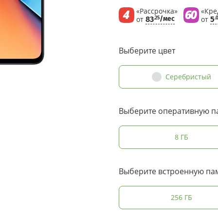
«Рассрочка»
«Кре
от
83
/мес
от
5
.25
.
Выберите цвет
Серебристый
Выберите оперативную п
8 ГБ
Выберите встроенную па
256 ГБ