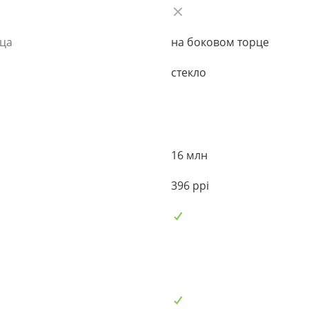
ьца
на боковом торце
стекло
16 млн
396 ppi