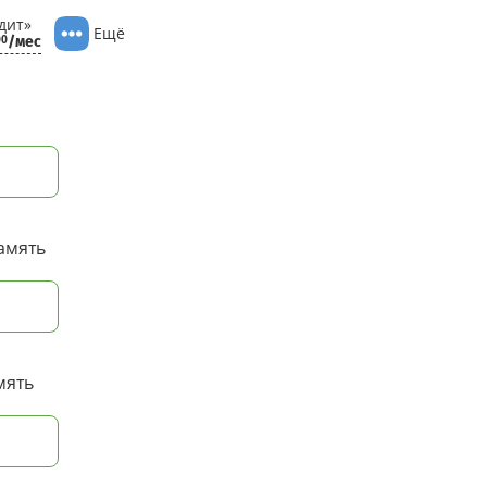
дит»
Ещё
/мес
00
амять
мять