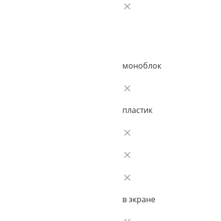
моноблок
пластик
в экране