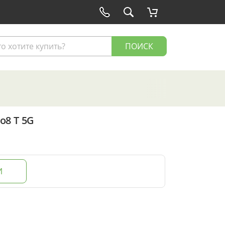
ПОИСК
o8 T 5G
И