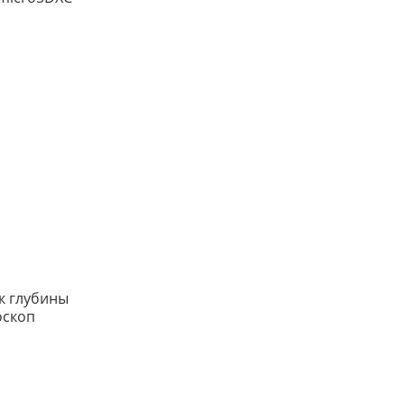
ик глубины
роскоп