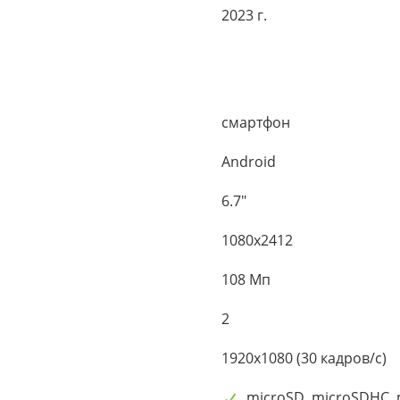
2023 г.
смартфон
Android
6.7"
1080x2412
108 Мп
2
1920x1080 (30 кадров/с)
microSD, microSDHC,