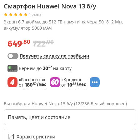
Смартфон Huawei Nova 13 б/у
1 отзыв
Экран 6.7 дюйма, до 512 ГБ памяти, камера 50+8+2 Мп,
аккумулятор 5000 мАч
.80
.00
649
722
Получить скидку по трейд-ин
.22
Вернем до
20
на карту
«Рассрочка»
«Кредит»
от
180
/мес
от
10
/мес
.50
.83
Вы выбрали Huawei Nova 13 б/у (12/256 Белый, хорошее)
Память, цвет и состояние
Через соцсети (рекомендуется)
Выберите оператора для звонка
Если у Вас появились замечания по работе сотрудников компании, пожалуйста, обратитесь напрямую к руководству, воспользовавшись данной формой обратной связи.
Имя
Номер телефона (не обязательно)
Колл-цент работает с 10:00 до 21:00
С помощью аккаунта
Создать аккаунт
E-mail
Или закажите обратный звонок
Узнай первым!
E-mail
Имя
Пароль
Сообщение
Подписаться
Телефон
Секретные скидки в Telegram-канале
или
ПЕРЕЗВОНИТЕ МНЕ
Характеристики
Подписаться
Забыли пароль?
ОТПРАВИТЬ
Нажимая на кнопку “Подписаться”
вы соглашаетесь с условиями публичной оферты.