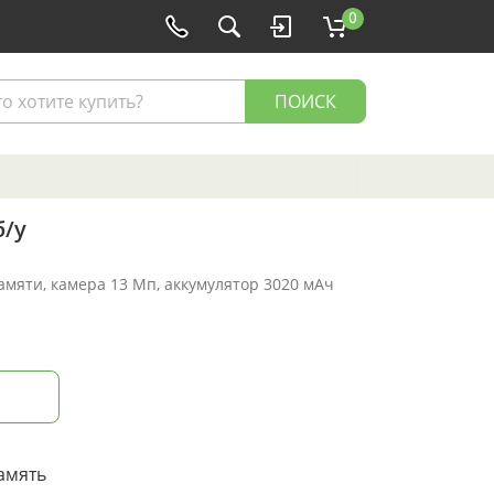
0
ПОИСК
б/у
памяти, камера 13 Мп, аккумулятор 3020 мАч
амять