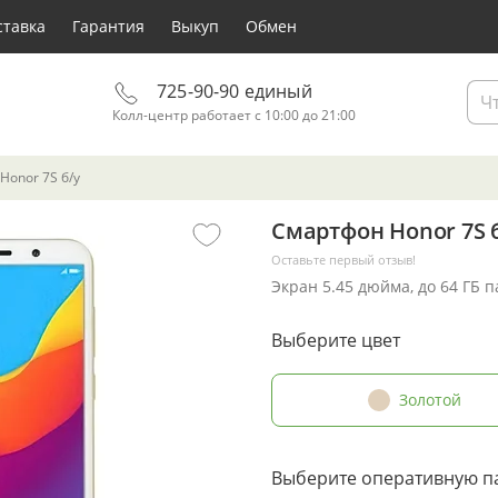
ставка
Гарантия
Выкуп
Обмен
725-90-90 единый
Колл-центр работает с 10:00 до 21:00
Honor 7S б/у
Смартфон Honor 7S 
Оставьте первый отзыв!
Экран 5.45 дюйма, до 64 ГБ 
Выберите цвет
Золотой
Выберите оперативную п