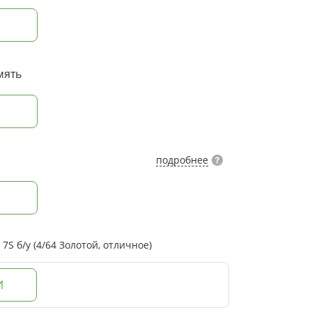
мять
подробнее
S б/у (4/64 Золотой, отличное)
И