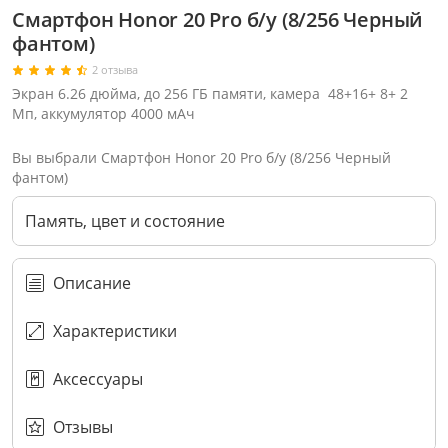
Смартфон Honor 20 Pro б/у (8/256 Черный
фантом)
2 отзыва
Экран 6.26 дюйма, до 256 ГБ памяти, камера 48+16+ 8+ 2
Мп, аккумулятор 4000 мАч
Вы выбрали Смартфон Honor 20 Pro б/у (8/256 Черный
фантом)
Память, цвет и состояние
Описание
Характеристики
Через соцсети (рекомендуется)
Выберите оператора для звонка
Если у Вас появились замечания по работе сотрудников компании, пожалуйста, обратитесь напрямую к руководству, воспользовавшись данной формой обратной связи.
Аксессуары
Имя
Номер телефона (не обязательно)
Колл-цент работает с 10:00 до 21:00
С помощью аккаунта
Создать аккаунт
E-mail
Или закажите обратный звонок
Узнай первым!
E-mail
Имя
Пароль
Сообщение
Подписаться
Телефон
Секретные скидки в Telegram-канале
или
ПЕРЕЗВОНИТЕ МНЕ
Подписаться
Забыли пароль?
ОТПРАВИТЬ
Нажимая на кнопку “Подписаться”
вы соглашаетесь с условиями публичной оферты.
Отзывы